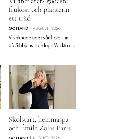
Vi äter årets godaste
frukost och planterar
ALLA ÄMNEN
ett träd
VÅRA SKRIBENTER
GOTLAND
4 AUGUSTI, 2026
Vi vaknade upp i vårt hotellrum
t
på Sibbjäns i torsdags. Väckta av
tuppen och den väldigt lediga
n
känslan av att sova borta på
semestern. Som att livet pågår
parallellt och man kan göra vad
som helst av
Skolstart, hemmaspa
och Émile Zolas Paris
GOTLAND
1 AUGUSTI, 2026