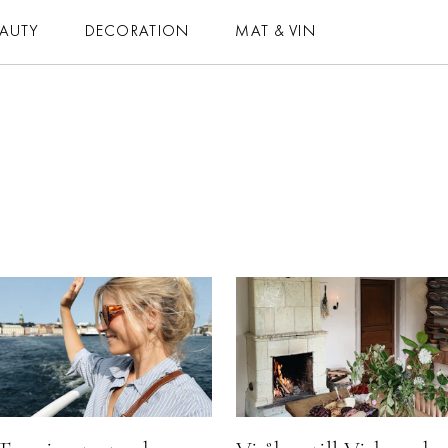
EAUTY
DECORATION
MAT & VIN
MAT & VIN
HOROSKOP
– MAT
– DAGENS
– DRYCK
– MÅNADENS
– BAKNING
– ÅRETS
– VEGETARISKT
ELLE-GALAN
 ALLA RECEPT
NÖJE
VIDEO
LIFESTYLE
BLOGGAR
HÄLSA
MEMBER