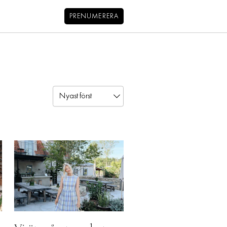
MENY
PRENUMERERA
NYHETSBREV
BALANS
KIDS
KONTAKT
OM OSS
OM COOKIES
HANTERA PREFERENSER
INTEGRITETSPOLICY