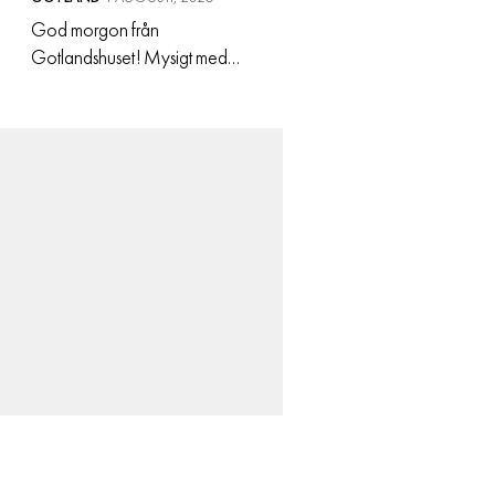
God morgon från
Gotlandshuset! Mysigt med
å
lördag idag. Vi ska till Visby och
Lynn ska traditionsenligt få välja
en ryggsäck till skolstart. Jag minns
när jag var liten och mamma och
jag åkte in från G