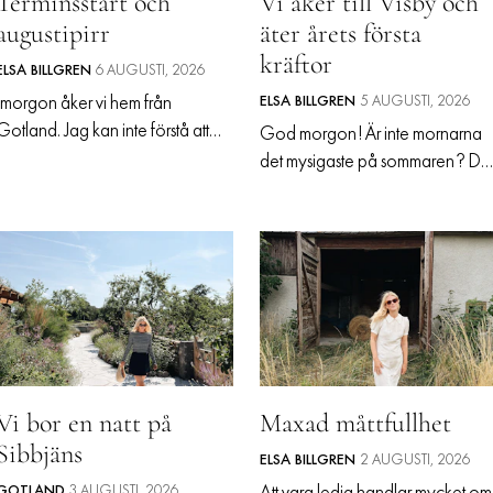
Terminsstart och
Vi åker till Visby och
RESOR
augustipirr
äter årets första
PRENUMERERA
kräftor
ELSA BILLGREN
6 AUGUSTI, 2026
Imorgon åker vi hem från
ELSA BILLGREN
5 AUGUSTI, 2026
Gotland. Jag kan inte förstå att
God morgon! Är inte mornarna
det gått åtta veckor. Jag hade
det mysigaste på sommaren? De
verkligen kunnat vara här minst 2
kan ju vara att jag tycker det för
veckor till men då skulle vi förlora
att jag är en morgonperson. Me
de där hä
alla konstiga tankar som kanske
blåser igenom huvudet på
kvällen är borta
Vi bor en natt på
Maxad måttfullhet
Sibbjäns
ELSA BILLGREN
2 AUGUSTI, 2026
GOTLAND
3 AUGUSTI, 2026