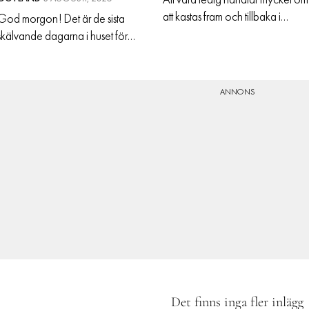
Att vara ledig handlar mycket om
att kastas fram och tillbaka i
God morgon! Det är de sista
tankarna. Mellan det djupaste
skälvande dagarna i huset för
djupa och det ytligaste ytliga. Tv
sommaren. Det känns som att vi
telefonsamtal med samma vän
alltid bott här samtidigt som det
kan ena gången handla om
känns som att vi bott här en kvart.
familjen och måen
Jag både längtar till stan och vill
aldri
Det finns inga fler inlägg