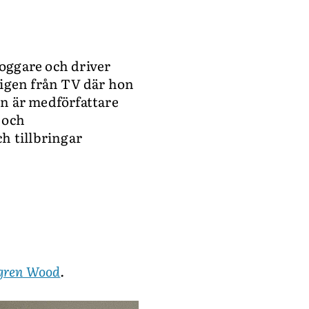
ALLA ÄMNEN
VÅRA SKRIBENTER
loggare och driver
 igen från TV där hon
on är medförfattare
 och
h tillbringar
lgren Wood
.