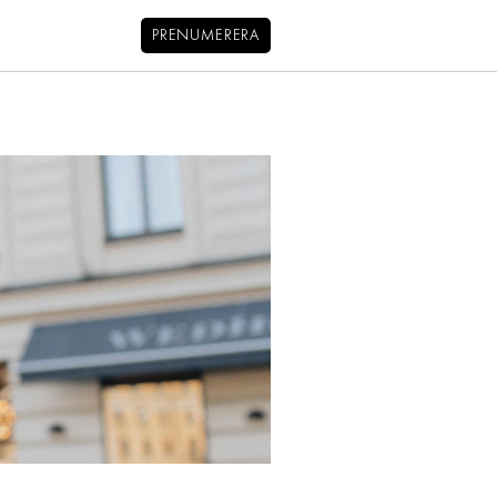
MENY
PRENUMERERA
NYHETSBREV
BALANS
KIDS
KONTAKT
OM OSS
OM COOKIES
HANTERA PREFERENSER
INTEGRITETSPOLICY