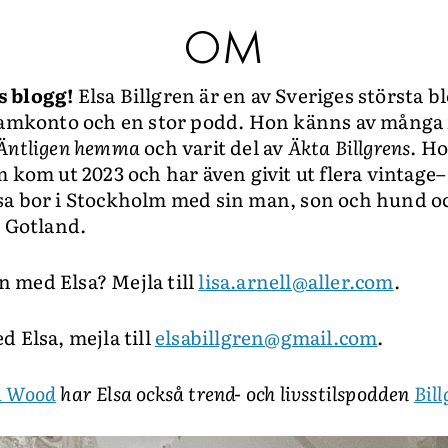
RESOR
OM
PRENUMERERA
s blogg!
Elsa Billgren är en av Sveriges största b
gramkonto och en stor podd. Hon känns av många
Äntligen hemma
och varit del av
Äkta Billgrens
. H
 kom ut 2023 och har även givit ut flera vintage–
sa bor i Stockholm med sin man, son och hund oc
å Gotland.
 med Elsa? Mejla till
lisa.arnell@aller.com
.
 Elsa, mejla till
elsabillgren@gmail.com
.
a Wood
har Elsa också trend- och livsstilspodden
Bil