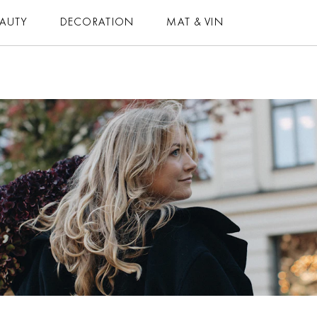
EAUTY
DECORATION
MAT & VIN
MAT & VIN
HOROSKOP
– MAT
– DAGENS
– DRYCK
– MÅNADENS
– BAKNING
– ÅRETS
– VEGETARISKT
ELLE-GALAN
 ALLA RECEPT
NÖJE
VIDEO
LIFESTYLE
BLOGGAR
HÄLSA
MEMBER