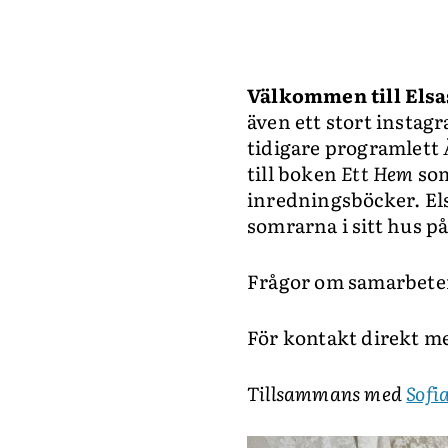
Välkommen till Elsa
även ett stort insta
tidigare programlett
till boken
Ett Hem
som
inredningsböcker. El
somrarna i sitt hus p
Frågor om samarbeten
För kontakt direkt med
Tillsammans med
Sofi