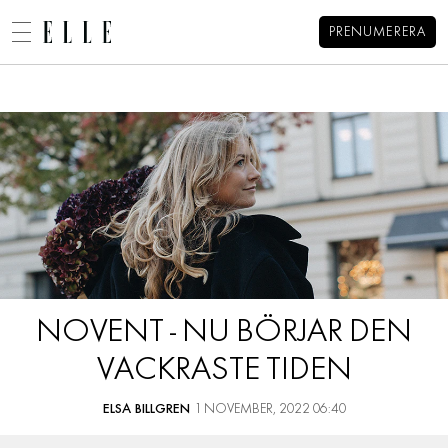
PRENUMERERA
Elsa Billgrens blogg
MENY
MODE
BEAUTY
DECORATION
HEM
ARKIV
MAT & VIN
OM ELSA
KONTAKT
VIDEO
KATEGORIER
BLOGGAR
NOVENT - NU BÖRJAR DEN
MEMBER
VACKRASTE TIDEN
HOROSKOP
ELLE-GALAN
ELSA BILLGREN
1 NOVEMBER, 2022 06:40
NÖJE