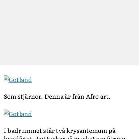
Som stjärnor. Denna är från Afro art.
I badrummet står två krysantemum på
handfatet. Jag tycker så mycket om färgen