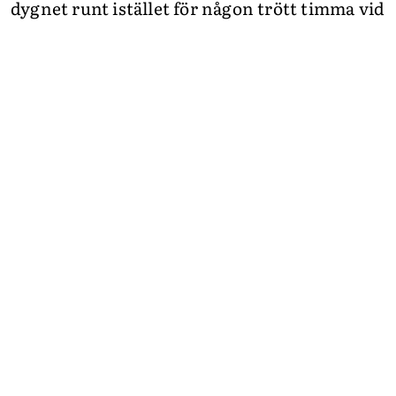
dygnet runt istället för någon trött timma vid
köksbordet före och efter arbetsdagen. Men
det är slitigt också såklart. Igår dammsög jag
upp kanske en miljon flugor? Alltid är det
något som gömmer sig i hörnen och det är
svårt att få rent. Det tar ett tag att få varmt.
Trädgården tar jag tag i senare.