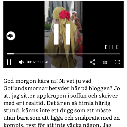
INTEGRITETSPOLICY
ALLA ÄMNEN
VÅRA SKRIBENTER
Slå på ljud
0
seconds
God morgon kära ni! Ni vet ju vad
of
40
Gotlandsmornar betyder här på bloggen? Jo
seconds
att jag sitter uppkrupen i soffan och skriver
med er i realtid. Det är en så himla härlig
stund, känns inte ett dugg som ett måste
utan bara som att ligga och småprata med en
kompis, tyst för att inte väcka någon. Jag