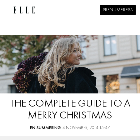
PRENUMERERA
Elsa Billgrens blogg
MENY
MODE
BEAUTY
DECORATION
HEM
ARKIV
MAT & VIN
OM ELSA
KONTAKT
VIDEO
KATEGORIER
BLOGGAR
THE COMPLETE GUIDE TO A
MEMBER
MERRY CHRISTMAS
HOROSKOP
ELLE-GALAN
EN SUMMERING
4 NOVEMBER, 2014 15:47
NÖJE