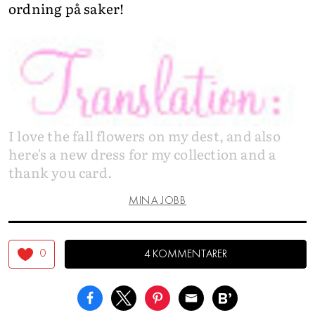
ordning på saker!
I love the fall flowers on my dest, and also
here's a new dress for my collection and a
thank you card.
MINA JOBB
0
4 KOMMENTARER