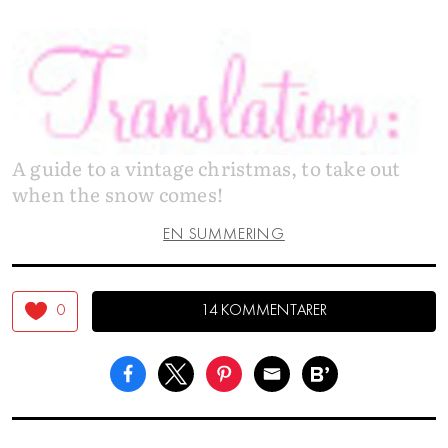
A guide to a vintage christmas, to take out
when the snow comes!
EN SUMMERING
0
14 KOMMENTARER