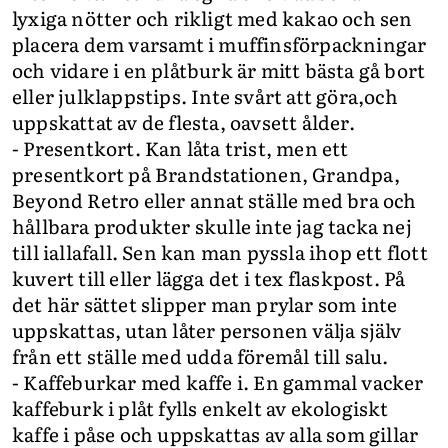
lyxiga nötter och rikligt med kakao och sen
placera dem varsamt i muffinsförpackningar
och vidare i en plåtburk är mitt bästa gå bort
eller julklappstips. Inte svårt att göra,och
uppskattat av de flesta, oavsett ålder.
- Presentkort. Kan låta trist, men ett
presentkort på Brandstationen, Grandpa,
Beyond Retro eller annat ställe med bra och
hållbara produkter skulle inte jag tacka nej
till iallafall. Sen kan man pyssla ihop ett flott
kuvert till eller lägga det i tex flaskpost. På
det här sättet slipper man prylar som inte
uppskattas, utan låter personen välja själv
från ett ställe med udda föremål till salu.
- Kaffeburkar med kaffe i. En gammal vacker
kaffeburk i plåt fylls enkelt av ekologiskt
kaffe i påse och uppskattas av alla som gillar