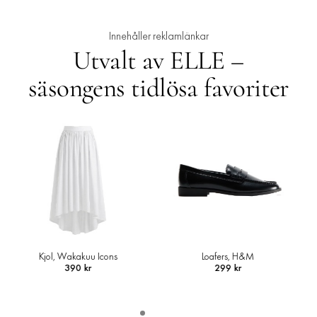
Innehåller reklamlänkar
Utvalt av ELLE –
säsongens tidlösa favoriter
Loafers, H&M
Skjortjacka i ullmix, Arket
299 kr
1 490 kr