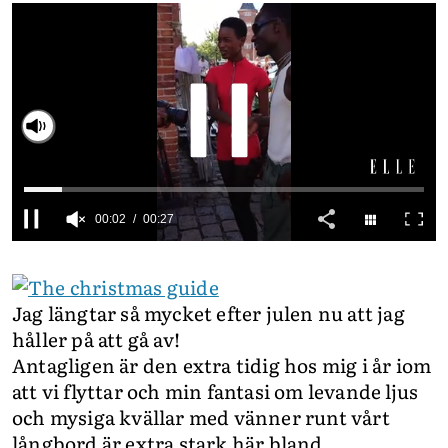
INTEGRITETSPOLICY
ALLA ÄMNEN
VÅRA SKRIBENTER
Slå på ljud
0
seconds
of
27
Jag längtar så mycket efter julen nu att jag
seconds
håller på att gå av!
Antagligen är den extra tidig hos mig i år iom
att vi flyttar och min fantasi om levande ljus
och mysiga kvällar med vänner runt vårt
långbord är extra stark här bland