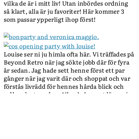
vilka de är i mitt liv! Utan inbördes ordning
så klart, alla är ju favoriter! Här kommer 3
som passar ypperligt ihop först!
Louise ser ni ju himla ofta här. Vi träffades på
Beyond Retro när jag sökte jobb där för fyra
år sedan. Jag hade sett henne först ett par
gånger när jag varit där och shoppat och var
förstås livrädd för hennes hårda blick och
målmedvetna gång. Vågade knappt lämna in
mitt cv. Sen var jag livrädd för henne i ca tre
månader till innan vi blev bra vänner. Efter
ett tag började vi dricka öl på Nada efter
jobbet, prata om kärlek och drömmar. Så
gjorde Louise och hennes kille slut och det