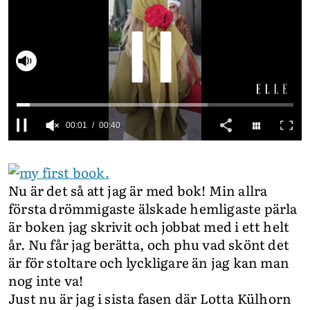
INTEGRITETSPOLICY
ALLA ÄMNEN
VÅRA SKRIBENTER
00:02
00:40
0
of
40
seconds
Nu är det så att jag är med bok! Min allra
första drömmigaste älskade hemligaste pärla
är boken jag skrivit och jobbat med i ett helt
år. Nu får jag berätta, och phu vad skönt det
är för stoltare och lyckligare än jag kan man
nog inte va!
Just nu är jag i sista fasen där Lotta Külhorn