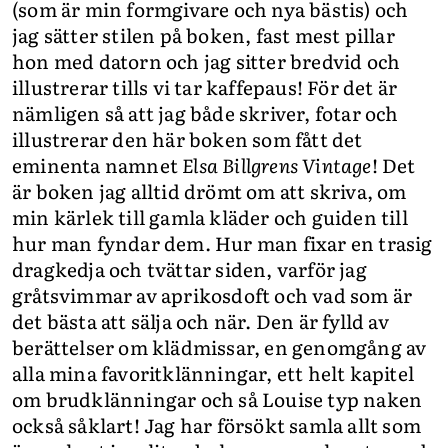
(som är min formgivare och nya bästis) och
jag sätter stilen på boken, fast mest pillar
hon med datorn och jag sitter bredvid och
illustrerar tills vi tar kaffepaus! För det är
nämligen så att jag både skriver, fotar och
illustrerar den här boken som fått det
eminenta namnet
Elsa Billgrens Vintage
! Det
är boken jag alltid drömt om att skriva, om
min kärlek till gamla kläder och guiden till
hur man fyndar dem. Hur man fixar en trasig
dragkedja och tvättar siden, varför jag
gråtsvimmar av aprikosdoft och vad som är
det bästa att sälja och när. Den är fylld av
berättelser om klädmissar, en genomgång av
alla mina favoritklänningar, ett helt kapitel
om brudklänningar och så Louise typ naken
också såklart! Jag har försökt samla allt som