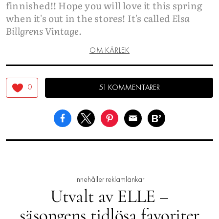
finnished!! Hope you will love it this spring
when it's out in the stores! It's called
Elsa
Billgrens Vintage.
OM KÄRLEK
0
51 KOMMENTARER
Innehåller reklamlänkar
Utvalt av ELLE –
säsongens tidlösa favoriter